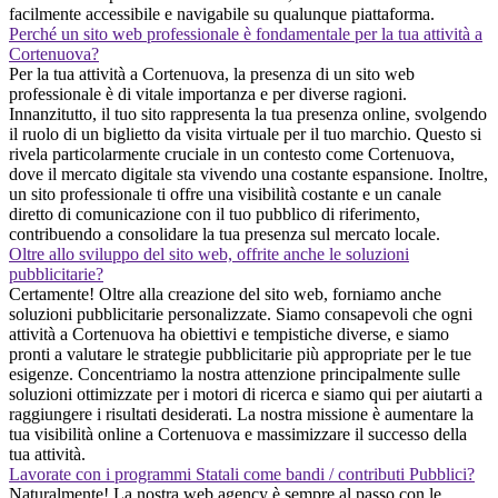
facilmente accessibile e navigabile su qualunque piattaforma.
Perché un sito web professionale è fondamentale per la tua attività a
Cortenuova?
Per la tua attività a Cortenuova, la presenza di un sito web
professionale è di vitale importanza e per diverse ragioni.
Innanzitutto, il tuo sito rappresenta la tua presenza online, svolgendo
il ruolo di un biglietto da visita virtuale per il tuo marchio. Questo si
rivela particolarmente cruciale in un contesto come Cortenuova,
dove il mercato digitale sta vivendo una costante espansione. Inoltre,
un sito professionale ti offre una visibilità costante e un canale
diretto di comunicazione con il tuo pubblico di riferimento,
contribuendo a consolidare la tua presenza sul mercato locale.
Oltre allo sviluppo del sito web, offrite anche le soluzioni
pubblicitarie?
Certamente! Oltre alla creazione del sito web, forniamo anche
soluzioni pubblicitarie personalizzate. Siamo consapevoli che ogni
attività a Cortenuova ha obiettivi e tempistiche diverse, e siamo
pronti a valutare le strategie pubblicitarie più appropriate per le tue
esigenze. Concentriamo la nostra attenzione principalmente sulle
soluzioni ottimizzate per i motori di ricerca e siamo qui per aiutarti a
raggiungere i risultati desiderati. La nostra missione è aumentare la
tua visibilità online a Cortenuova e massimizzare il successo della
tua attività.
Lavorate con i programmi Statali come bandi / contributi Pubblici?
Naturalmente! La nostra web agency è sempre al passo con le