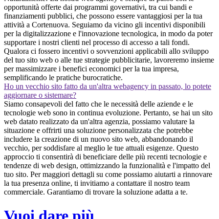
opportunità offerte dai programmi governativi, tra cui bandi e
finanziamenti pubblici, che possono essere vantaggiosi per la tua
attività a Cortenuova. Seguiamo da vicino gli incentivi disponibili
per la digitalizzazione e l'innovazione tecnologica, in modo da poter
supportare i nostri clienti nel processo di accesso a tali fondi.
Qualora ci fossero incentivi o sovvenzioni applicabili allo sviluppo
del tuo sito web o alle tue strategie pubblicitarie, lavoreremo insieme
per massimizzare i benefici economici per la tua impresa,
semplificando le pratiche burocratiche.
Ho un vecchio sito fatto da un'altra webagency in passato, lo potete
aggiornare o sistemare?
Siamo consapevoli del fatto che le necessità delle aziende e le
tecnologie web sono in continua evoluzione. Pertanto, se hai un sito
web datato realizzato da un'altra agenzia, possiamo valutare la
situazione e offrirti una soluzione personalizzata che potrebbe
includere la creazione di un nuovo sito web, abbandonando il
vecchio, per soddisfare al meglio le tue attuali esigenze. Questo
approccio ti consentirà di beneficiare delle più recenti tecnologie e
tendenze di web design, ottimizzando la funzionalità e l'impatto del
tuo sito. Per maggiori dettagli su come possiamo aiutarti a rinnovare
la tua presenza online, ti invitiamo a contattare il nostro team
commerciale. Garantiamo di trovare la soluzione adatta a te.
Vuoi dare più