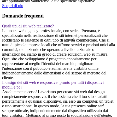
all'appuntamento valuteremo le tue specifiche aspettative.
Scopri di piu
Domande frequenti
Quali tipi di siti web realizzate?
La nostra web agency professionale, con sede a Premana, è
specializzata nella realizzazione di siti internet personalizzati che
soddisfano le esigenze di ogni tipo di attività commerciale. Che si
tratti di piccole imprese locali che offrono servizi o prodotti unici alla
comunità, o di aziende che operano a livello nazionale o
internazionale, siamo in grado di creare soluzioni web su misura.
Ogni sito che sviluppiamo è progettato appositamente per
rappresentare al meglio l'identità del marchio, migliorare
l'interazione con il pubblico e aumentare la visibilità online,
indipendentemente dalle dimensioni o dal settore di mercato del
cliente.
Il design dei siti web è responsive, pronto per tutti i dispositivi
mobili e pc?
Assolutamente certo! Lavoriamo per creare siti web dal design
completamente responsivo, il che assicura che il tuo sito si adatti
perfettamente a qualsiasi dispositivo, sia esso un computer, un tablet
o uno smartphone. In questo modo, la tua presenza online sarà
sempre ottimale, indipendentemente dal dispositivo utilizzato dai
tuoi visitatori. Mettiamo al primo posto la soddisfazione dell'utente,