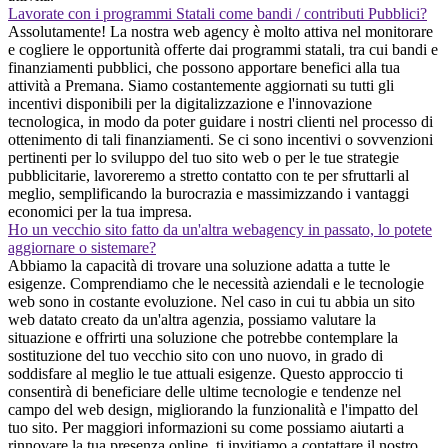
Lavorate con i programmi Statali come bandi / contributi Pubblici?
Assolutamente! La nostra web agency è molto attiva nel monitorare
e cogliere le opportunità offerte dai programmi statali, tra cui bandi e
finanziamenti pubblici, che possono apportare benefici alla tua
attività a Premana. Siamo costantemente aggiornati su tutti gli
incentivi disponibili per la digitalizzazione e l'innovazione
tecnologica, in modo da poter guidare i nostri clienti nel processo di
ottenimento di tali finanziamenti. Se ci sono incentivi o sovvenzioni
pertinenti per lo sviluppo del tuo sito web o per le tue strategie
pubblicitarie, lavoreremo a stretto contatto con te per sfruttarli al
meglio, semplificando la burocrazia e massimizzando i vantaggi
economici per la tua impresa.
Ho un vecchio sito fatto da un'altra webagency in passato, lo potete
aggiornare o sistemare?
Abbiamo la capacità di trovare una soluzione adatta a tutte le
esigenze. Comprendiamo che le necessità aziendali e le tecnologie
web sono in costante evoluzione. Nel caso in cui tu abbia un sito
web datato creato da un'altra agenzia, possiamo valutare la
situazione e offrirti una soluzione che potrebbe contemplare la
sostituzione del tuo vecchio sito con uno nuovo, in grado di
soddisfare al meglio le tue attuali esigenze. Questo approccio ti
consentirà di beneficiare delle ultime tecnologie e tendenze nel
campo del web design, migliorando la funzionalità e l'impatto del
tuo sito. Per maggiori informazioni su come possiamo aiutarti a
rinnovare la tua presenza online, ti invitiamo a contattare il nostro