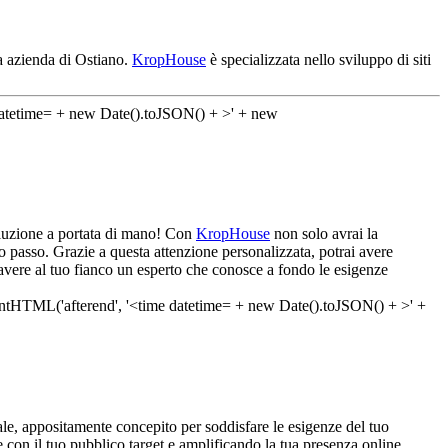
ua azienda di Ostiano.
KropHouse
è specializzata nello sviluppo di siti
soluzione a portata di mano! Con
KropHouse
non solo avrai la
 passo. Grazie a questa attenzione personalizzata, potrai avere
 avere al tuo fianco un esperto che conosce a fondo le esigenze
le, appositamente concepito per soddisfare le esigenze del tuo
 con il tuo pubblico target e amplificando la tua presenza online.