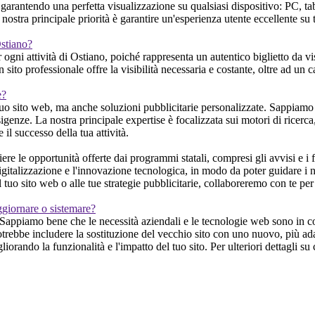
garantendo una perfetta visualizzazione su qualsiasi dispositivo: PC, t
nostra principale priorità è garantire un'esperienza utente eccellente su t
Ostiano?
ogni attività di Ostiano, poiché rappresenta un autentico biglietto da vis
 un sito professionale offre la visibilità necessaria e costante, oltre ad 
e?
uo sito web, ma anche soluzioni pubblicitarie personalizzate. Sappiamo c
sigenze. La nostra principale expertise è focalizzata sui motori di ricerca
il successo della tua attività.
 le opportunità offerte dai programmi statali, compresi gli avvisi e i f
igitalizzazione e l'innovazione tecnologica, in modo da poter guidare i nost
 tuo sito web o alle tue strategie pubblicitarie, collaboreremo con te pe
ggiornare o sistemare?
Sappiamo bene che le necessità aziendali e le tecnologie web sono in co
otrebbe includere la sostituzione del vecchio sito con uno nuovo, più ada
iorando la funzionalità e l'impatto del tuo sito. Per ulteriori dettagli s