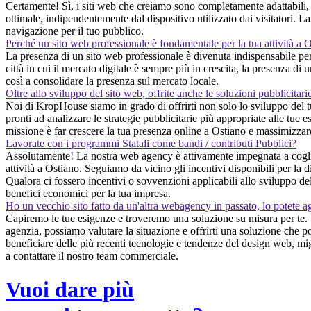
Certamente! Sì, i siti web che creiamo sono completamente adattabili, 
ottimale, indipendentemente dal dispositivo utilizzato dai visitatori. La 
navigazione per il tuo pubblico.
Perché un sito web professionale è fondamentale per la tua attività a 
La presenza di un sito web professionale è divenuta indispensabile per 
città in cui il mercato digitale è sempre più in crescita, la presenza di
così a consolidare la presenza sul mercato locale.
Oltre allo sviluppo del sito web, offrite anche le soluzioni pubblicitari
Noi di KropHouse siamo in grado di offrirti non solo lo sviluppo del t
pronti ad analizzare le strategie pubblicitarie più appropriate alle tue e
missione è far crescere la tua presenza online a Ostiano e massimizzare 
Lavorate con i programmi Statali come bandi / contributi Pubblici?
Assolutamente! La nostra web agency è attivamente impegnata a cogliere
attività a Ostiano. Seguiamo da vicino gli incentivi disponibili per la d
Qualora ci fossero incentivi o sovvenzioni applicabili allo sviluppo del
benefici economici per la tua impresa.
Ho un vecchio sito fatto da un'altra webagency in passato, lo potete a
Capiremo le tue esigenze e troveremo una soluzione su misura per te. 
agenzia, possiamo valutare la situazione e offrirti una soluzione che p
beneficiare delle più recenti tecnologie e tendenze del design web, migl
a contattare il nostro team commerciale.
Vuoi dare più