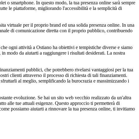
ablet o smartphone. In questo modo, la tua presenza online sarà sempre
utte le piattaforme, migliorando l'accessibilità e la semplicità di
ita virtuale per il proprio brand ed una solida presenza online. In una
un canale di comunicazione diretta con il proprio pubblico, contribuendo
he ogni attività a Ostiano ha obiettivi e tempistiche diverse e siamo
, in modo da aiutarti a raggiungere i risultati desiderati. La nostra
inanziamenti pubblici, che potrebbero rivelarsi vantaggiosi per la tua
ri clienti attraverso il processo di richiesta di tali finanziamenti.
r sfruttarli al meglio, semplificando la burocrazia e massimizzando i
stante evoluzione. Se hai un sito web vecchio realizzato da un'altra
tto alle tue attuali esigenze. Questo approccio ti permetterà di
u come possiamo aiutarti a rinnovare la tua presenza online, ti invitiamo