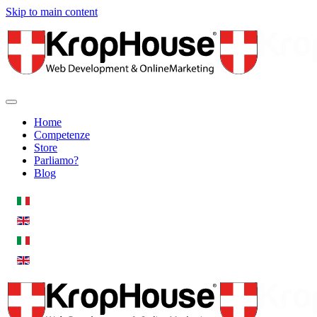
Skip to main content
Home
Competenze
Store
Parliamo?
Blog