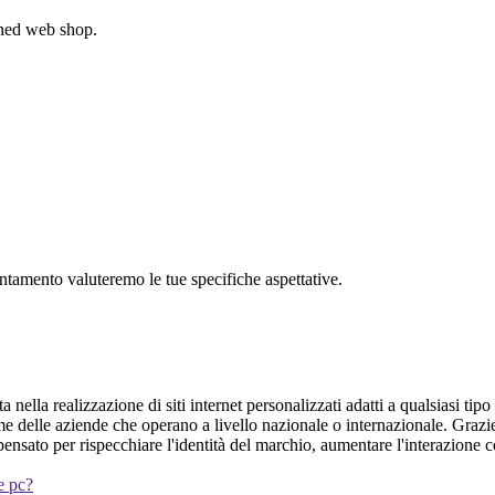
gned web shop.
untamento valuteremo le tue specifiche aspettative.
nella realizzazione di siti internet personalizzati adatti a qualsiasi tip
ome delle aziende che operano a livello nazionale o internazionale. Graz
ensato per rispecchiare l'identità del marchio, aumentare l'interazione c
 e pc?