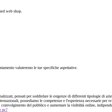
gned web shop.
untamento valuteremo le tue specifiche aspettative.
lizzati, pensati per soddisfare le esigenze di differenti tipologie di azi
 internazionali, possediamo le competenze e l'esperienza necessarie per 
il coinvolgimento del pubblico e aumentare la visibilità online, indipend
 e pc?