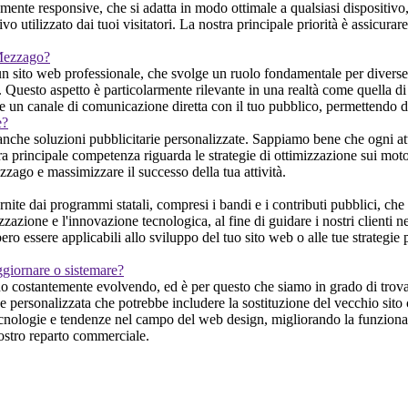
ente responsive, che si adatta in modo ottimale a qualsiasi dispositivo
vo utilizzato dai tuoi visitatori. La nostra principale priorità è assicur
 Mezzago?
 sito web professionale, che svolge un ruolo fondamentale per diverse ra
o. Questo aspetto è particolarmente rilevante in una realtà come quella d
 e un canale di comunicazione diretta con il tuo pubblico, permettendo di
e?
 anche soluzioni pubblicitarie personalizzate. Sappiamo bene che ogni at
ra principale competenza riguarda le strategie di ottimizzazione sui motori 
ezzago e massimizzare il successo della tua attività.
nite dai programmi statali, compresi i bandi e i contributi pubblici, ch
zzazione e l'innovazione tecnologica, al fine di guidare i nostri clienti n
bero essere applicabili allo sviluppo del tuo sito web o alle tue strategi
ggiornare o sistemare?
 costantemente evolvendo, ed è per questo che siamo in grado di trovare 
ne personalizzata che potrebbe includere la sostituzione del vecchio sito
tecnologie e tendenze nel campo del web design, migliorando la funzional
 nostro reparto commerciale.