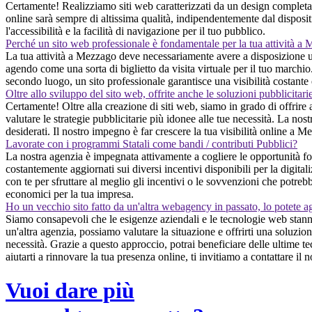
Certamente! Realizziamo siti web caratterizzati da un design completam
online sarà sempre di altissima qualità, indipendentemente dal dispositi
l'accessibilità e la facilità di navigazione per il tuo pubblico.
Perché un sito web professionale è fondamentale per la tua attività a
La tua attività a Mezzago deve necessariamente avere a disposizione un
agendo come una sorta di biglietto da visita virtuale per il tuo marchi
secondo luogo, un sito professionale garantisce una visibilità costante
Oltre allo sviluppo del sito web, offrite anche le soluzioni pubblicitari
Certamente! Oltre alla creazione di siti web, siamo in grado di offrire
valutare le strategie pubblicitarie più idonee alle tue necessità. La nost
desiderati. Il nostro impegno è far crescere la tua visibilità online a M
Lavorate con i programmi Statali come bandi / contributi Pubblici?
La nostra agenzia è impegnata attivamente a cogliere le opportunità for
costantemente aggiornati sui diversi incentivi disponibili per la digitali
con te per sfruttare al meglio gli incentivi o le sovvenzioni che potreb
economici per la tua impresa.
Ho un vecchio sito fatto da un'altra webagency in passato, lo potete a
Siamo consapevoli che le esigenze aziendali e le tecnologie web stanno
un'altra agenzia, possiamo valutare la situazione e offrirti una soluzio
necessità. Grazie a questo approccio, potrai beneficiare delle ultime 
aiutarti a rinnovare la tua presenza online, ti invitiamo a contattare il
Vuoi dare più