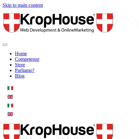
Skip to main content
Home
Competenze
Store
Parliamo?
Blog