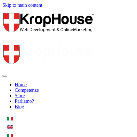
Skip to main content
Home
Competenze
Store
Parliamo?
Blog