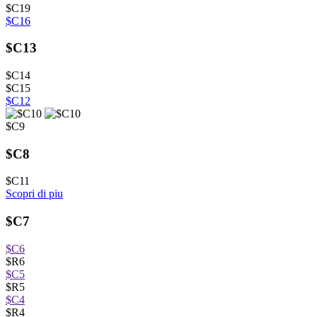
$C19
$C16
$C13
$C14
$C15
$C12
$C9
$C8
$C11
Scopri di piu
$C7
$C6
$R6
$C5
$R5
$C4
$R4