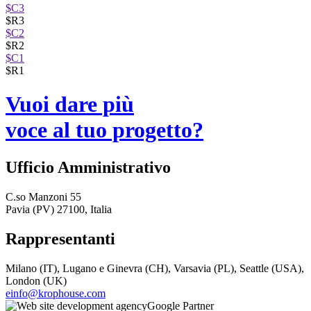
$C3
$R3
$C2
$R2
$C1
$R1
Vuoi dare più
voce al tuo progetto?
Ufficio Amministrativo
C.so Manzoni 55
Pavia (PV) 27100, Italia
Rappresentanti
Milano (IT), Lugano e Ginevra (CH), Varsavia (PL), Seattle (USA),
London (UK)
einfo@krophouse.com