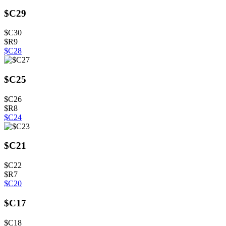
$C29
$C30
$R9
$C28
$C25
$C26
$R8
$C24
$C21
$C22
$R7
$C20
$C17
$C18