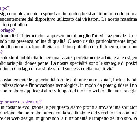
 e pc?
ign completamente responsivo, in modo che si adattino in modo ottimale
ndentemente dal dispositivo utilizzato dai visitatori. La nostra massima 
il tuo pubblico.
Gorlago?
one di siti internet che rappresentino al meglio l'attività aziendale. Un
erendo una presenza online di qualità. Questo risulta particolarmente imp
nale di comunicazione diretta con il tuo pubblico di riferimento, contribu
e?
soluzioni pubblicitarie personalizzate, perfettamente adattate alle esigen
licitarie più idonee per te. La nostra specialità sono le strategie di posi
 online a Gorlago e massimizzare il successo della tua attività.
stantemente le opportunità fornite dai programmi statali, inclusi bandi e 
italizzazione e l'innovazione tecnologica, in modo da poter guidare i nost
he potrebbero applicarsi allo sviluppo del tuo sito web o alle tue strate
ggiornare o sistemare?
n costante evoluzione, e per questo siamo pronti a trovare una soluzione
soluzione che potrebbe prevedere la sostituzione del vecchio sito con un
e del web design, migliorando la funzionalità e l'impatto del tuo sito. P