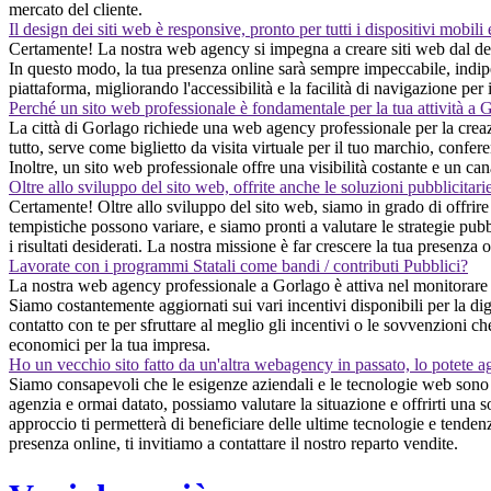
mercato del cliente.
Il design dei siti web è responsive, pronto per tutti i dispositivi mobili
Certamente! La nostra web agency si impegna a creare siti web dal des
In questo modo, la tua presenza online sarà sempre impeccabile, indipe
piattaforma, migliorando l'accessibilità e la facilità di navigazione per 
Perché un sito web professionale è fondamentale per la tua attività a 
La città di Gorlago richiede una web agency professionale per la creazi
tutto, serve come biglietto da visita virtuale per il tuo marchio, conf
Inoltre, un sito web professionale offre una visibilità costante e un ca
Oltre allo sviluppo del sito web, offrite anche le soluzioni pubblicitari
Certamente! Oltre allo sviluppo del sito web, siamo in grado di offrire 
tempistiche possono variare, e siamo pronti a valutare le strategie pubb
i risultati desiderati. La nostra missione è far crescere la tua presenza
Lavorate con i programmi Statali come bandi / contributi Pubblici?
La nostra web agency professionale a Gorlago è attiva nel monitorare co
Siamo costantemente aggiornati sui vari incentivi disponibili per la dig
contatto con te per sfruttare al meglio gli incentivi o le sovvenzioni c
economici per la tua impresa.
Ho un vecchio sito fatto da un'altra webagency in passato, lo potete a
Siamo consapevoli che le esigenze aziendali e le tecnologie web sono i
agenzia e ormai datato, possiamo valutare la situazione e offrirti una 
approccio ti permetterà di beneficiare delle ultime tecnologie e tendenz
presenza online, ti invitiamo a contattare il nostro reparto vendite.