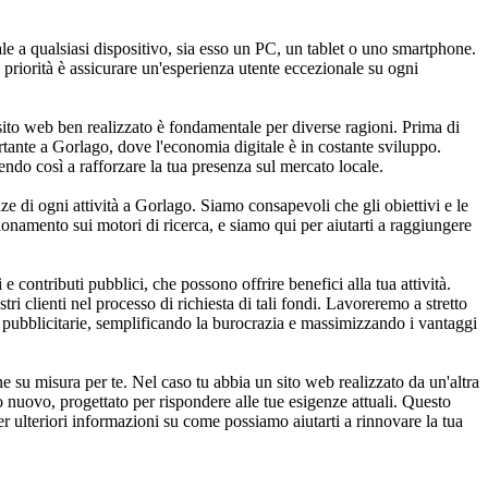
 a qualsiasi dispositivo, sia esso un PC, un tablet o uno smartphone.
priorità è assicurare un'esperienza utente eccezionale su ogni
 sito web ben realizzato è fondamentale per diverse ragioni. Prima di
ortante a Gorlago, dove l'economia digitale è in costante sviluppo.
endo così a rafforzare la tua presenza sul mercato locale.
ze di ogni attività a Gorlago. Siamo consapevoli che gli obiettivi e le
zionamento sui motori di ricerca, e siamo qui per aiutarti a raggiungere
contributi pubblici, che possono offrire benefici alla tua attività.
ri clienti nel processo di richiesta di tali fondi. Lavoreremo a stretto
gie pubblicitarie, semplificando la burocrazia e massimizzando i vantaggi
 su misura per te. Nel caso tu abbia un sito web realizzato da un'altra
o nuovo, progettato per rispondere alle tue esigenze attuali. Questo
er ulteriori informazioni su come possiamo aiutarti a rinnovare la tua