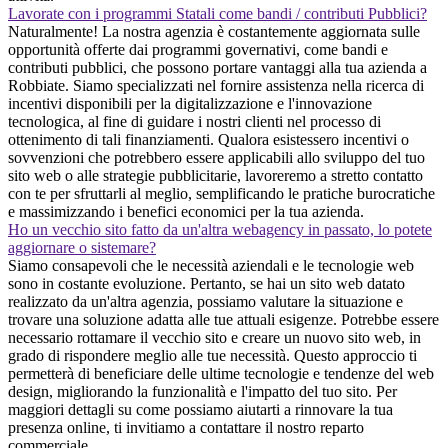
Lavorate con i programmi Statali come bandi / contributi Pubblici?
Naturalmente! La nostra agenzia è costantemente aggiornata sulle
opportunità offerte dai programmi governativi, come bandi e
contributi pubblici, che possono portare vantaggi alla tua azienda a
Robbiate. Siamo specializzati nel fornire assistenza nella ricerca di
incentivi disponibili per la digitalizzazione e l'innovazione
tecnologica, al fine di guidare i nostri clienti nel processo di
ottenimento di tali finanziamenti. Qualora esistessero incentivi o
sovvenzioni che potrebbero essere applicabili allo sviluppo del tuo
sito web o alle strategie pubblicitarie, lavoreremo a stretto contatto
con te per sfruttarli al meglio, semplificando le pratiche burocratiche
e massimizzando i benefici economici per la tua azienda.
Ho un vecchio sito fatto da un'altra webagency in passato, lo potete
aggiornare o sistemare?
Siamo consapevoli che le necessità aziendali e le tecnologie web
sono in costante evoluzione. Pertanto, se hai un sito web datato
realizzato da un'altra agenzia, possiamo valutare la situazione e
trovare una soluzione adatta alle tue attuali esigenze. Potrebbe essere
necessario rottamare il vecchio sito e creare un nuovo sito web, in
grado di rispondere meglio alle tue necessità. Questo approccio ti
permetterà di beneficiare delle ultime tecnologie e tendenze del web
design, migliorando la funzionalità e l'impatto del tuo sito. Per
maggiori dettagli su come possiamo aiutarti a rinnovare la tua
presenza online, ti invitiamo a contattare il nostro reparto
commerciale.