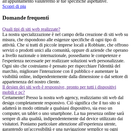
all'appuntamento valuteremo le tue specifiche aspettative.
Scopri di piu
Domande frequenti
Quali tipi di siti web realizzate?
La nostra specializzazione è nel campo della creazione di siti web su
misura, che rispondono alle esigenze specifiche di ogni tipo di
attività. Che si tratti di piccole imprese locali a Robbiate, che offrono
servizi o prodotti unici alla comunità, oppure di aziende che operano
a livello nazionale o internazionale, possediamo le competenze e
l'esperienza necessarie per realizzare soluzioni web personalizzate.
Ogni sito che costruiamo è pensato per rispecchiare l'identità del
marchio, migliorare l'interazione con il pubblico e aumentare la
visibilità online, indipendentemente dalla dimensione o dal settore di
appartenenza del nostro cliente.
Il design dei siti web è responsive, pronto per tutti i dispositivi
mobili e pc?
Certamente! Presso la nostra web agency, realizziamo siti web dal
design completamente responsivo. Ciò significa che il tuo sito si
adatterà in modo ottimale a qualsiasi dispositivo, sia esso un
computer, un tablet o uno smartphone. La tua presenza online sarà
sempre di alta qualità, indipendentemente dal device utilizzato dai
visitatori. Poniamo particolare attenzione all'esperienza utente,
garantendo un'accessibilità e una navigazione semplice su ogni