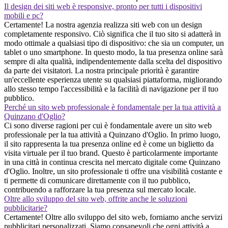
Il design dei siti web è responsive, pronto per tutti i dispositivi
mobili e pc?
Certamente! La nostra agenzia realizza siti web con un design
completamente responsivo. Ciò significa che il tuo sito si adatterà in
modo ottimale a qualsiasi tipo di dispositivo: che sia un computer, un
tablet o uno smartphone. In questo modo, la tua presenza online sarà
sempre di alta qualità, indipendentemente dalla scelta del dispositivo
da parte dei visitatori. La nostra principale priorità è garantire
un'eccellente esperienza utente su qualsiasi piattaforma, migliorando
allo stesso tempo l'accessibilità e la facilità di navigazione per il tuo
pubblico.
Perché un sito web professionale è fondamentale per la tua attività a
Quinzano d'Oglio?
Ci sono diverse ragioni per cui è fondamentale avere un sito web
professionale per la tua attività a Quinzano d'Oglio. In primo luogo,
il sito rappresenta la tua presenza online ed è come un biglietto da
visita virtuale per il tuo brand. Questo è particolarmente importante
in una città in continua crescita nel mercato digitale come Quinzano
d'Oglio. Inoltre, un sito professionale ti offre una visibilità costante e
ti permette di comunicare direttamente con il tuo pubblico,
contribuendo a rafforzare la tua presenza sul mercato locale.
Oltre allo sviluppo del sito web, offrite anche le soluzioni
pubblicitarie?
Certamente! Oltre allo sviluppo del sito web, forniamo anche servizi
pubblicitari personalizzati. Siamo consapevoli che ogni attività a