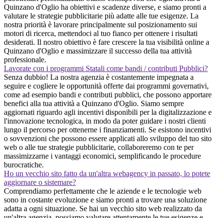
Quinzano d'Oglio ha obiettivi e scadenze diverse, e siamo pronti a
valutare le strategie pubblicitarie più adatte alle tue esigenze. La
nostra priorità è lavorare principalmente sul posizionamento sui
motori di ricerca, mettendoci al tuo fianco per ottenere i risultati
desiderati. Il nostro obiettivo è fare crescere la tua visibilità online a
Quinzano d'Oglio e massimizzare il successo della tua attività
professionale.
Lavorate con i programmi Statali come bandi / contributi Pubblici?
Senza dubbio! La nostra agenzia è costantemente impegnata a
seguire e cogliere le opportunità offerte dai programmi governativi,
come ad esempio bandi e contributi pubblici, che possono apportare
benefici alla tua attività a Quinzano d'Oglio. Siamo sempre
aggiornati riguardo agli incentivi disponibili per la digitalizzazione e
l'innovazione tecnologica, in modo da poter guidare i nostri clienti
lungo il percorso per ottenerne i finanziamenti. Se esistono incentivi
o sovvenzioni che possono essere applicati allo sviluppo del tuo sito
web o alle tue strategie pubblicitarie, collaboreremo con te per
massimizzarne i vantaggi economici, semplificando le procedure
burocratiche.
Ho un vecchio sito fatto da un'altra webagency in passato, lo potete
aggiornare o sistemare?
Comprendiamo perfettamente che le aziende e le tecnologie web
sono in costante evoluzione e siamo pronti a trovare una soluzione
adatta a ogni situazione. Se hai un vecchio sito web realizzato da
un'altra agenzia, possiamo valutare attentamente le tue esigenze e