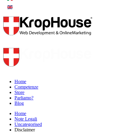
Home
Competenze
Store
Parliamo?
Blog
Home
Note Legali
Uncategorised
Disclaimer