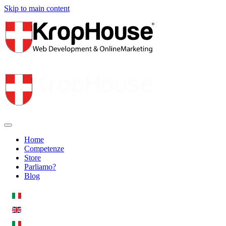
Skip to main content
Home
Competenze
Store
Parliamo?
Blog