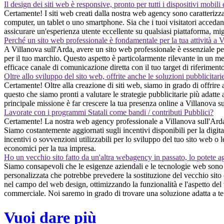
Il design dei siti web è responsive, pronto per tutti i dispositivi mobili
Certamente! I siti web creati dalla nostra web agency sono caratterizzat
computer, un tablet o uno smartphone. Sia che i tuoi visitatori accedano
assicurare un'esperienza utente eccellente su qualsiasi piattaforma, migl
Perché un sito web professionale è fondamentale per la tua attività a 
A Villanova sull'Arda, avere un sito web professionale è essenziale per
per il tuo marchio. Questo aspetto è particolarmente rilevante in un me
efficace canale di comunicazione diretta con il tuo target di riferimen
Oltre allo sviluppo del sito web, offrite anche le soluzioni pubblicitari
Certamente! Oltre alla creazione di siti web, siamo in grado di offrire 
questo che siamo pronti a valutare le strategie pubblicitarie più adatte 
principale missione è far crescere la tua presenza online a Villanova su
Lavorate con i programmi Statali come bandi / contributi Pubblici?
Certamente! La nostra web agency professionale a Villanova sull'Arda è 
Siamo costantemente aggiornati sugli incentivi disponibili per la digita
incentivi o sovvenzioni utilizzabili per lo sviluppo del tuo sito web o 
economici per la tua impresa.
Ho un vecchio sito fatto da un'altra webagency in passato, lo potete a
Siamo consapevoli che le esigenze aziendali e le tecnologie web sono i
personalizzata che potrebbe prevedere la sostituzione del vecchio sito 
nel campo del web design, ottimizzando la funzionalità e l'aspetto del t
commerciale. Noi saremo in grado di trovare una soluzione adatta a te
Vuoi dare più