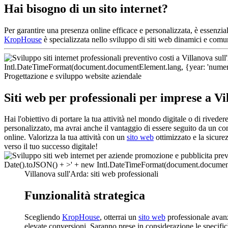
Hai bisogno di un sito internet?
Per garantire una presenza online efficace e personalizzata, è essenzi
KropHouse
è specializzata nello sviluppo di siti web dinamici e comun
Progettazione e sviluppo website aziendale
Siti web per professionali per imprese a Vi
Hai l'obiettivo di portare la tua attività nel mondo digitale o di rive
personalizzato, ma avrai anche il vantaggio di essere seguito da un co
online. Valorizza la tua attività con un
sito web
ottimizzato e la sicure
verso il tuo successo digitale!
Villanova sull'Arda: siti web professionali
Funzionalità strategica
Scegliendo
KropHouse
, otterrai un
sito web
professionale avanz
elevate conversioni. Saranno prese in considerazione le specifich