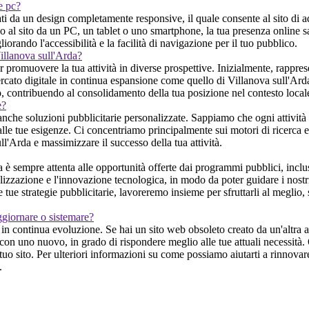
 e pc?
i da un design completamente responsive, il quale consente al sito di ada
 al sito da un PC, un tablet o uno smartphone, la tua presenza online sar
iorando l'accessibilità e la facilità di navigazione per il tuo pubblico.
Villanova sull'Arda?
 promuovere la tua attività in diverse prospettive. Inizialmente, rappres
rcato digitale in continua espansione come quello di Villanova sull'Arda. 
to, contribuendo al consolidamento della tua posizione nel contesto local
e?
anche soluzioni pubblicitarie personalizzate. Sappiamo che ogni attività 
alle tue esigenze. Ci concentriamo principalmente sui motori di ricerca e 
ll'Arda e massimizzare il successo della tua attività.
sempre attenta alle opportunità offerte dai programmi pubblici, inclusi 
lizzazione e l'innovazione tecnologica, in modo da poter guidare i nostri
le tue strategie pubblicitarie, lavoreremo insieme per sfruttarli al megl
ggiornare o sistemare?
n continua evoluzione. Se hai un sito web obsoleto creato da un'altra ag
con uno nuovo, in grado di rispondere meglio alle tue attuali necessità. 
uo sito. Per ulteriori informazioni su come possiamo aiutarti a rinnovare 
.