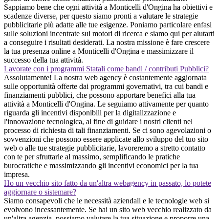
Sappiamo bene che ogni attività a Monticelli d'Ongina ha obiettivi e
scadenze diverse, per questo siamo pronti a valutare le strategie
pubblicitarie più adatte alle tue esigenze. Poniamo particolare enfasi
sulle soluzioni incentrate sui motori di ricerca e siamo qui per aiutarti
a conseguire i risultati desiderati. La nostra missione è fare crescere
la tua presenza online a Monticelli d'Ongina e massimizzare il
successo della tua attività.
Lavorate con i programmi Statali come bandi / contributi Pubblici?
Assolutamente! La nostra web agency è costantemente aggiornata
sulle opportunità offerte dai programmi governativi, tra cui bandi e
finanziamenti pubblici, che possono apportare benefici alla tua
attività a Monticelli d'Ongina. Le seguiamo attivamente per quanto
riguarda gli incentivi disponibili per la digitalizzazione e
l'innovazione tecnologica, al fine di guidare i nostri clienti nel
processo di richiesta di tali finanziamenti. Se ci sono agevolazioni o
sovvenzioni che possono essere applicate allo sviluppo del tuo sito
web o alle tue strategie pubblicitarie, lavoreremo a stretto contatto
con te per sfruttarle al massimo, semplificando le pratiche
burocratiche e massimizzando gli incentivi economici per la tua
impresa.
Ho un vecchio sito fatto da un'altra webagency in passato, lo potete
aggiornare o sistemare?
Siamo consapevoli che le necessità aziendali e le tecnologie web si
evolvono incessantemente. Se hai un sito web vecchio realizzato da
un'altra agenzia, possiamo valutare la tua situazione e proporre una