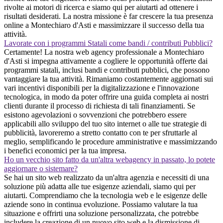
rivolte ai motori di ricerca e siamo qui per aiutarti ad ottenere i
risultati desiderati. La nostra missione è far crescere la tua presenza
online a Montechiaro d'Asti e massimizzare il successo della tua
attività.
Lavorate con i programmi Statali come bandi / contributi Pubblici?
Certamente! La nostra web agency professionale a Montechiaro
d'Asti si impegna attivamente a cogliere le opportunità offerte dai
programmi statali, inclusi bandi e contributi pubblici, che possono
vantaggiare la tua attività. Rimaniamo costantemente aggiornati sui
vari incentivi disponibili per la digitalizzazione e l'innovazione
tecnologica, in modo da poter offrire una guida completa ai nostri
clienti durante il processo di richiesta di tali finanziamenti. Se
esistono agevolazioni o sovvenzioni che potrebbero essere
applicabili allo sviluppo del tuo sito internet o alle tue strategie di
pubblicità, lavoreremo a stretto contatto con te per sfruttarle al
meglio, semplificando le procedure amministrative e massimizzando
i benefici economici per la tua impresa.
Ho un vecchio sito fatto da un'altra webagency in passato, lo potete
aggiornare o sistemare?
Se hai un sito web realizzato da un'altra agenzia e necessiti di una
soluzione più adatta alle tue esigenze aziendali, siamo qui per
aiutarti. Comprendiamo che la tecnologia web e le esigenze delle
aziende sono in continua evoluzione. Possiamo valutare la tua
situazione e offrirti una soluzione personalizzata, che potrebbe
includere la creazione di un nuovo sito web e la dismissione di