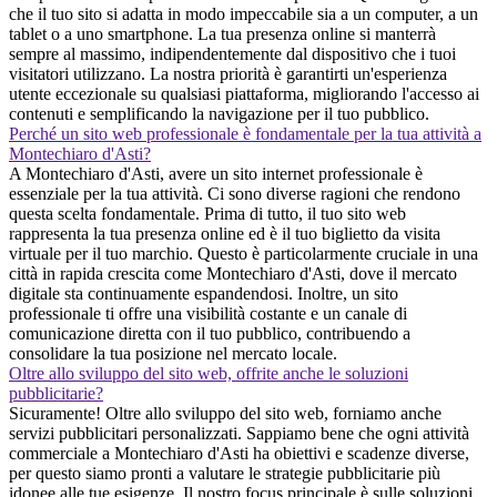
che il tuo sito si adatta in modo impeccabile sia a un computer, a un
tablet o a uno smartphone. La tua presenza online si manterrà
sempre al massimo, indipendentemente dal dispositivo che i tuoi
visitatori utilizzano. La nostra priorità è garantirti un'esperienza
utente eccezionale su qualsiasi piattaforma, migliorando l'accesso ai
contenuti e semplificando la navigazione per il tuo pubblico.
Perché un sito web professionale è fondamentale per la tua attività a
Montechiaro d'Asti?
A Montechiaro d'Asti, avere un sito internet professionale è
essenziale per la tua attività. Ci sono diverse ragioni che rendono
questa scelta fondamentale. Prima di tutto, il tuo sito web
rappresenta la tua presenza online ed è il tuo biglietto da visita
virtuale per il tuo marchio. Questo è particolarmente cruciale in una
città in rapida crescita come Montechiaro d'Asti, dove il mercato
digitale sta continuamente espandendosi. Inoltre, un sito
professionale ti offre una visibilità costante e un canale di
comunicazione diretta con il tuo pubblico, contribuendo a
consolidare la tua posizione nel mercato locale.
Oltre allo sviluppo del sito web, offrite anche le soluzioni
pubblicitarie?
Sicuramente! Oltre allo sviluppo del sito web, forniamo anche
servizi pubblicitari personalizzati. Sappiamo bene che ogni attività
commerciale a Montechiaro d'Asti ha obiettivi e scadenze diverse,
per questo siamo pronti a valutare le strategie pubblicitarie più
idonee alle tue esigenze. Il nostro focus principale è sulle soluzioni