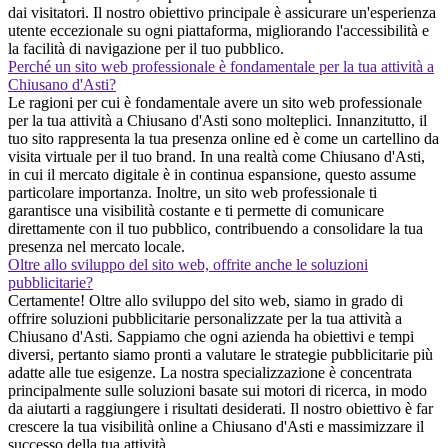
dai visitatori. Il nostro obiettivo principale è assicurare un'esperienza
utente eccezionale su ogni piattaforma, migliorando l'accessibilità e
la facilità di navigazione per il tuo pubblico.
Perché un sito web professionale è fondamentale per la tua attività a
Chiusano d'Asti?
Le ragioni per cui è fondamentale avere un sito web professionale
per la tua attività a Chiusano d'Asti sono molteplici. Innanzitutto, il
tuo sito rappresenta la tua presenza online ed è come un cartellino da
visita virtuale per il tuo brand. In una realtà come Chiusano d'Asti,
in cui il mercato digitale è in continua espansione, questo assume
particolare importanza. Inoltre, un sito web professionale ti
garantisce una visibilità costante e ti permette di comunicare
direttamente con il tuo pubblico, contribuendo a consolidare la tua
presenza nel mercato locale.
Oltre allo sviluppo del sito web, offrite anche le soluzioni
pubblicitarie?
Certamente! Oltre allo sviluppo del sito web, siamo in grado di
offrire soluzioni pubblicitarie personalizzate per la tua attività a
Chiusano d'Asti. Sappiamo che ogni azienda ha obiettivi e tempi
diversi, pertanto siamo pronti a valutare le strategie pubblicitarie più
adatte alle tue esigenze. La nostra specializzazione è concentrata
principalmente sulle soluzioni basate sui motori di ricerca, in modo
da aiutarti a raggiungere i risultati desiderati. Il nostro obiettivo è far
crescere la tua visibilità online a Chiusano d'Asti e massimizzare il
successo della tua attività.