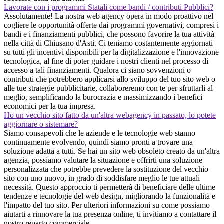
Lavorate con i programmi Statali come bandi / contributi Pubblici?
Assolutamente! La nostra web agency opera in modo proattivo nel
cogliere le opportunità offerte dai programmi governativi, compresi i
bandi e i finanziamenti pubblici, che possono favorire la tua attività
nella città di Chiusano d'Asti. Ci teniamo costantemente aggiornati
su tutti gli incentivi disponibili per la digitalizzazione e l'innovazione
tecnologica, al fine di poter guidare i nostri clienti nel processo di
accesso a tali finanziamenti. Qualora ci siano sovvenzioni o
contributi che potrebbero applicarsi allo sviluppo del tuo sito web o
alle tue strategie pubblicitarie, collaboreremo con te per sfruttarli al
meglio, semplificando la burocrazia e massimizzando i benefici
economici per la tua impresa.
Ho un vecchio sito fatto da un'altra webagency in passato, lo potete
aggiornare o sistemare?
Siamo consapevoli che le aziende e le tecnologie web stanno
continuamente evolvendo, quindi siamo pronti a trovare una
soluzione adatta a tutti. Se hai un sito web obsoleto creato da un'altra
agenzia, possiamo valutare la situazione e offrirti una soluzione
personalizzata che potrebbe prevedere la sostituzione del vecchio
sito con uno nuovo, in grado di soddisfare meglio le tue attuali
necessità. Questo approccio ti permetterà di beneficiare delle ultime
tendenze e tecnologie del web design, migliorando la funzionalità e
l'impatto del tuo sito. Per ulteriori informazioni su come possiamo
aiutarti a rinnovare la tua presenza online, ti invitiamo a contattare il
nostro reparto commerciale.