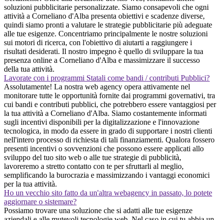
soluzioni pubblicitarie personalizzate. Siamo consapevoli che ogni
attività a Corneliano d'Alba presenta obiettivi e scadenze diverse,
quindi siamo pronti a valutare le strategie pubblicitarie più adeguate
alle tue esigenze. Concentriamo principalmente le nostre soluzioni
sui motori di ricerca, con l'obiettivo di aiutarti a raggiungere i
risultati desiderati. Il nostro impegno è quello di sviluppare la tua
presenza online a Corneliano d'Alba e massimizzare il successo
della tua attività.
Lavorate con i programmi Statali come bandi / contributi Pubblici?
Assolutamente! La nostra web agency opera attivamente nel
monitorare tutte le opportunità fornite dai programmi governativi, tra
cui bandi e contributi pubblici, che potrebbero essere vantaggiosi per
la tua attività a Corneliano d'Alba. Siamo costantemente informati
sugli incentivi disponibili per la digitalizzazione e l'innovazione
tecnologica, in modo da essere in grado di supportare i nostri clienti
nell'intero processo di richiesta di tali finanziamenti. Qualora fossero
presenti incentivi o sovvenzioni che possono essere applicati allo
sviluppo del tuo sito web o alle tue strategie di pubblicità,
lavoreremo a stretto contatto con te per sfruttarli al meglio,
semplificando la burocrazia e massimizzando i vantaggi economici
per la tua attività.
Ho un vecchio sito fatto da un'altra webagency in passato, lo potete
aggiornare o sistemare?
Possiamo trovare una soluzione che si adatti alle tue esigenze
aziendali e alle mutevoli tecnologie web. Nel caso in cui tu abbia un