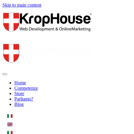
Skip to main content
Home
Competenze
Store
Parliamo?
Blog