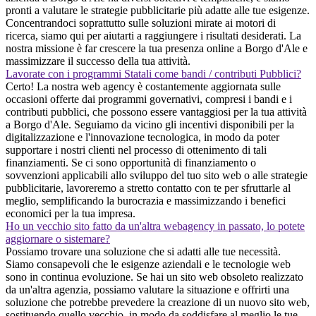
pronti a valutare le strategie pubblicitarie più adatte alle tue esigenze.
Concentrandoci soprattutto sulle soluzioni mirate ai motori di
ricerca, siamo qui per aiutarti a raggiungere i risultati desiderati. La
nostra missione è far crescere la tua presenza online a Borgo d'Ale e
massimizzare il successo della tua attività.
Lavorate con i programmi Statali come bandi / contributi Pubblici?
Certo! La nostra web agency è costantemente aggiornata sulle
occasioni offerte dai programmi governativi, compresi i bandi e i
contributi pubblici, che possono essere vantaggiosi per la tua attività
a Borgo d'Ale. Seguiamo da vicino gli incentivi disponibili per la
digitalizzazione e l'innovazione tecnologica, in modo da poter
supportare i nostri clienti nel processo di ottenimento di tali
finanziamenti. Se ci sono opportunità di finanziamento o
sovvenzioni applicabili allo sviluppo del tuo sito web o alle strategie
pubblicitarie, lavoreremo a stretto contatto con te per sfruttarle al
meglio, semplificando la burocrazia e massimizzando i benefici
economici per la tua impresa.
Ho un vecchio sito fatto da un'altra webagency in passato, lo potete
aggiornare o sistemare?
Possiamo trovare una soluzione che si adatti alle tue necessità.
Siamo consapevoli che le esigenze aziendali e le tecnologie web
sono in continua evoluzione. Se hai un sito web obsoleto realizzato
da un'altra agenzia, possiamo valutare la situazione e offrirti una
soluzione che potrebbe prevedere la creazione di un nuovo sito web,
sostituendo quello vecchio, in modo da soddisfare al meglio le tue