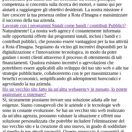
competenza si concentra sulla ricerca dei motori, e siamo qui per
aiutarti a raggiungere gli obiettivi desiderati. La nostra missione è
fare crescere la tua presenza online a Rota d'Imagna e massimizzare
il successo della tua azienda.
Lavorate con i programmi Statali come bandi / contributi Pubblici?
Naturalmente! La nostra web agency è costantemente informata
sulle opportunità offerte dai programmi statali, inclusi i bandi e i
contributi pubblici, che possono essere vantaggiosi per la tua attività
a Rota d'Imagna. Seguiamo da vicino gli incentivi disponibili per la
digitalizzazione e l'innovazione tecnologica, in modo da poter
guidare i nostri clienti attraverso il processo di ottenimento di tali
finanziamenti. Qualora esistano incentivi o agevolazioni che
potrebbero essere applicabili allo sviluppo del tuo sito web o alle tue
strategie pubblicitarie, collaboreremo con te per massimizzarne i
benefici economici, semplificando gli adempimenti burocratici e
agevolando la tua azienda.
Ho un vecchio sito fatto da un'altra webagency in passato, lo potete
aggiornare o sistemare?
Sì, sicuramente possiamo trovare una soluzione adatta alle tue
esigenze. Siamo consapevoli che le aziende e le tecnologie web
sono in costante evoluzione. Se hai un vecchio sito web realizzato
da un'altra agenzia, possiamo valutare la situazione e offrirti una
soluzione personalizzata che potrebbe includere l'eliminazione del
tuo vecchio sito e la creazione di uno nuovo, in grado di soddisfare
al meglio le tue attuali necessità. Questo approccio ti consentirà di