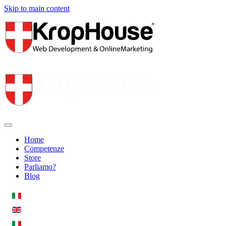
Skip to main content
Home
Competenze
Store
Parliamo?
Blog